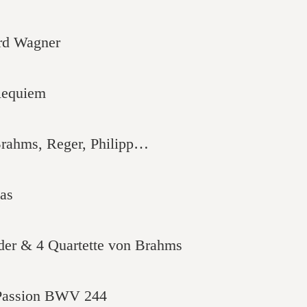
ard Wagner
Requiem
rahms, Reger, Philipp…
as
eder & 4 Quartette von Brahms
 Passion BWV 244