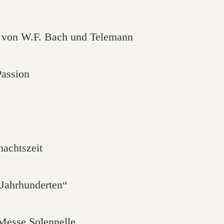
e von W.F. Bach und Telemann
Passion
achtszeit
ahrhunderten“
 Messe Solennelle